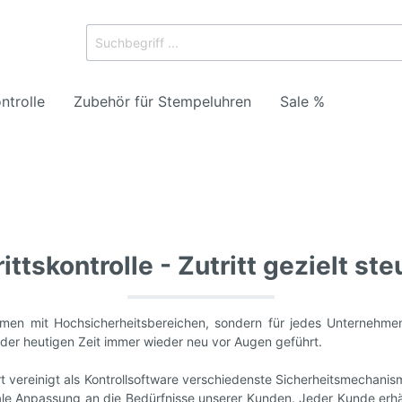
ntrolle
Zubehör für Stempeluhren
Sale %
nder
Kartenhalter / Auswei
ittskontrolle - Zutritt gezielt st
nehmen mit Hochsicherheitsbereichen, sondern für jedes Unterneh
der heutigen Zeit immer wieder neu vor Augen geführt.
 vereinigt als Kontrollsoftware verschiedenste Sicherheitsmechani
ale Anpassung an die Bedürfnisse unserer Kunden. Jeder Kunde erhä